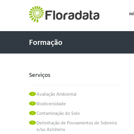
IN
Formação
Serviços
Avaliação Ambiental
Biodiversidade
Contaminação do Solo
Delimitação de Povoamentos de Sobreiro
e/ou Azinheira