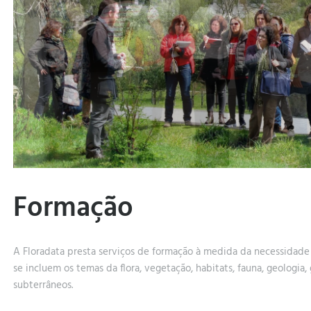
Formação
A Floradata presta serviços de formação à medida da necessidade 
se incluem os temas da flora, vegetação, habitats, fauna, geologia,
subterrâneos.