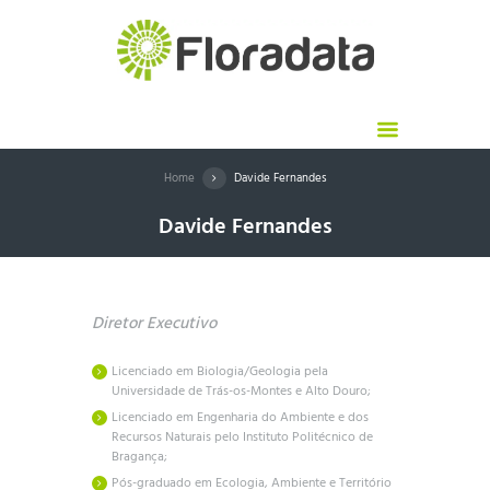
Home
Davide Fernandes
Davide Fernandes
Diretor Executivo
Licenciado em Biologia/Geologia pela
Universidade de Trás-os-Montes e Alto Douro;
Licenciado em Engenharia do Ambiente e dos
Recursos Naturais pelo Instituto Politécnico de
Bragança;
Pós-graduado em Ecologia, Ambiente e Território